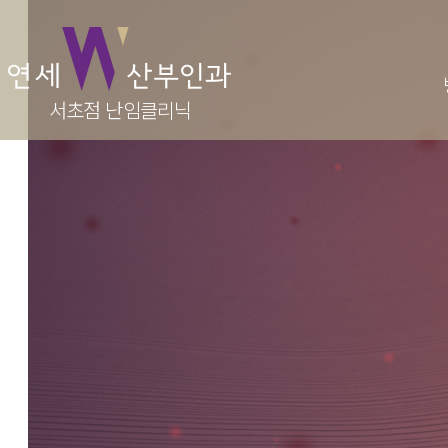
난임
병원소개
서초점 난임클리닉
난임이
의료진
난임 
진료시간·오시는길
인공수
둘러보기
시험관
가임력보
반복적
원스톱
주산기