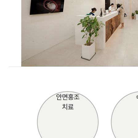
안면홍조
치료