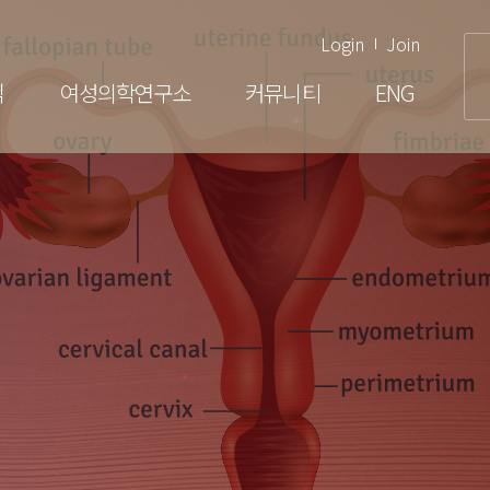
Login
Join
닉
여성의학연구소
커뮤니티
ENG
여성클리닉
부인과 검진
배란장애·생리불순
부정출혈
생식기 감염
생식기 종양
갱년기관리
여성건강센터