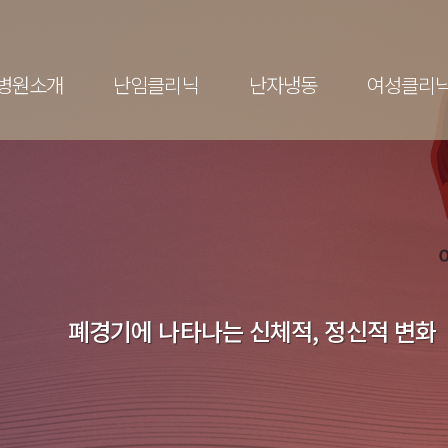
전체메뉴
병원소개
난임클리닉
난자냉동
여성클리
클리닉
난자냉동
란?
난자냉동
검사
정
아기
존 (난자동결)
폐경기에 나타나는 신체적, 정신적 변화
 임신실패
 메디컬 진료
관리