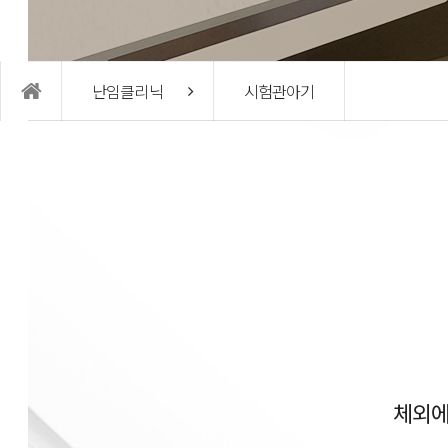
여성의학연구소
커뮤
난임클리닉
시험관아기
여성의학연구소
임신사
연구진 소개
온라인
난임연구 및 시술
공지사
W 난
체외에