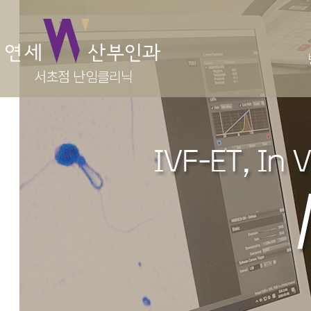
난임
병원소개
서초점 난임클리닉
난임이
의료진
난임 
진료시간·오시는길
인공수
둘러보기
시험관
가임력보
반복적
원스톱
주산기