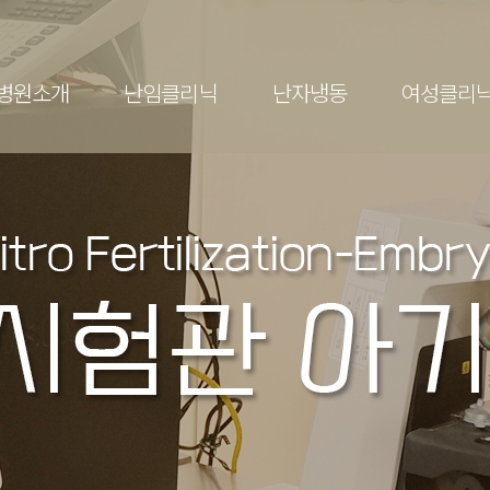
전체메뉴
병원소개
난임클리닉
난자냉동
여성클리
클리닉
난자냉동
란?
난자냉동
검사
정
아기
존 (난자동결)
 임신실패
 메디컬 진료
관리