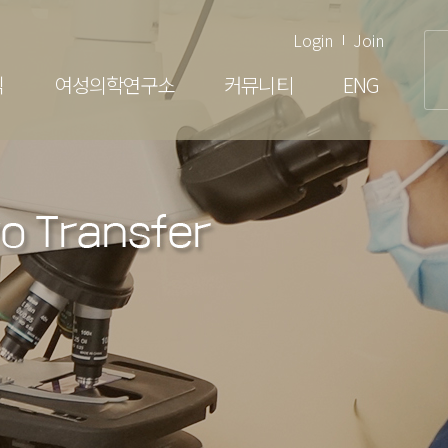
Login
Join
닉
여성의학연구소
커뮤니티
ENG
여성클리닉
부인과 검진
배란장애·생리불순
부정출혈
생식기 감염
생식기 종양
갱년기관리
여성건강센터